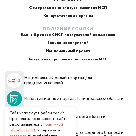
ИИ-консультант
Маркетплейсы и регуляторика
Федеральные институты развития МСП
Консультативные органы
ПОЛЕЗНЫЕ ССЫЛКИ
Единый реестр СМСП - получателей поддержки
Записи мероприятий
Национальный проект
Актуальная программа по развитию МСП
+7
Национальный онлайн портал для
Email или телефон — на выбор
предпринимателей
Инвестиционный портал Ленинградской области
Я согласен с
обработкой персональных данных
и
политикой использования
Согласен(а) получать от Фонд «Фонд поддержки
Сайт использует файлы cookie.
предпринимательства и промышленности
Администрация Ленинградской области
Продолжая использовать сайт,
Ленинградской области» рекламные сообщения и
вы соглашаетесь с
политикой
предложения о мерах поддержки, финансовых
продуктах, мероприятиях и консультационных услугах
обработки ПД
и выражаете
Комитет по развитию малого, среднего бизнеса и