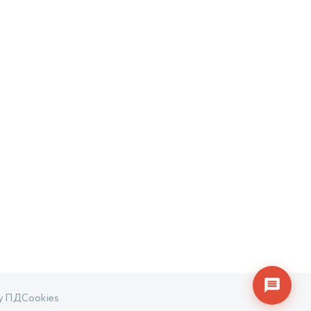
+7
Email или телефон — на выбор
Я согласен с
обработкой персональных данных
и
политикой использования
Согласен(а) получать от Фонд «Фонд поддержки
предпринимательства и промышленности
Ленинградской области» рекламные сообщения и
предложения о мерах поддержки, финансовых
продуктах, мероприятиях и консультационных услугах
Начать чат
Конфиденциально. Не передаём данные третьим лицам
ку ПД
Cookies