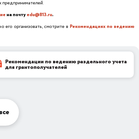
х предпринимателей.
ние
на почту
edu@813.ru
.
но его организовать, смотрите в
Рекомендациях по ведению
Рекомендации по ведению раздельного учета
для грантополучателей
все