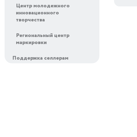
Центр молодежного
инновационного
творчества
Региональный центр
маркировки
Поддержка селлерам
Вайлдберриз
Поддержка
Финансовая поддержка
Налоговые льготы
Поручительства по
кредитам