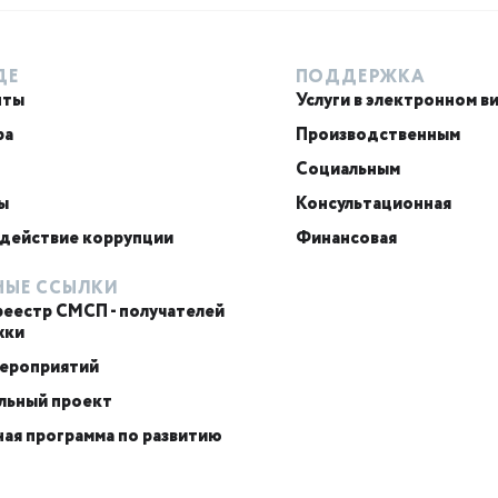
ДЕ
ПОДДЕРЖКА
нты
Услуги в электронном в
ра
Производственным
Социальным
ы
Консультационная
действие коррупции
Финансовая
НЫЕ ССЫЛКИ
реестр СМСП - получателей
жки
мероприятий
льный проект
ая программа по развитию