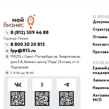
Субсидии и гранты
О ФОН
Докуме
Федеральная финансовая
поддержка
Структу
8 (812) 309 46 88
Отзывы
Горячая Линия:
Соцконтракт
8 800 30 20 813
Контакт
fpp@813.ru
Противо
Региональный ФРП
195213, г. Санкт-Петербург, пр. Энергетиков,
дом 3 А, бизнес-центр "Лада" (9 этаж), ст. м.
ПОЛЕЗ
Консультационная
Ладожская
Единый 
поддержка
поддер
С 9:00 до 18:00
Записи 
Для всех категорий
Национа
предпринимателей, в т.ч.
для физических лиц
Актуальн
МСП
Для грантополучателей