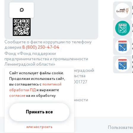
Самозанятым
Предпринимателям более
1 года
Сообщите о факте коррупции по телефону
доверия
8 (800) 250-47-04
Начинающим
Фонд «Фонд поддержки
предпринимателям
предпринимательства и промышленности
Ленинградской области»
Сокращенное наименование: Ленинградский
Для грантополучателей в
Сайт использует файлы cookie.
фонд поддержки предпринимательства
сфере креативной
Продолжая использовать сайт,
ИНН 4704104363, ОГРН 1184700001727
вы соглашаетесь с
политикой
индустрии
Сайт ФНС
обработки ПД
и выражаете
© 2026 Фонд поддержки
согласие
на их обработку
предпринимательства и промышленности
Вопрос-ответ
Ленинградской области
Принять все
Участникам СВО
или настроить
Пользовате
Бизнес-акселерация