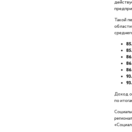
действ
предпри
Торговля
Такой п
области
Народные промыслы и
среднег
ремесла
85
Производство, инновации
85
86
86
Местные бренды
86
Ленинградской области
93
93
Поддержка экспорта
Доход о
по итога
Истории успеха
Социаль
Организации поддержки
регионал
«Социал
Обучение