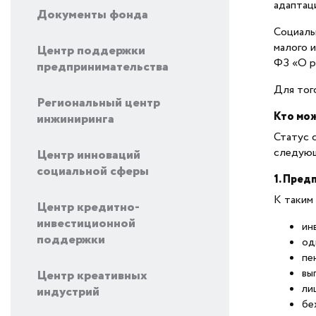
адаптац
Документы фонда
Социаль
малого 
Центр поддержки
ФЗ «О р
предпринимательства
Для тог
Региональный центр
Кто мож
инжиниринга
Статус 
следующ
Центр инноваций
социальной сферы
1. Пред
К таким
Центр кредитно-
инвестиционной
ин
поддержки
од
пе
вы
Центр креативных
ли
индустрий
бе