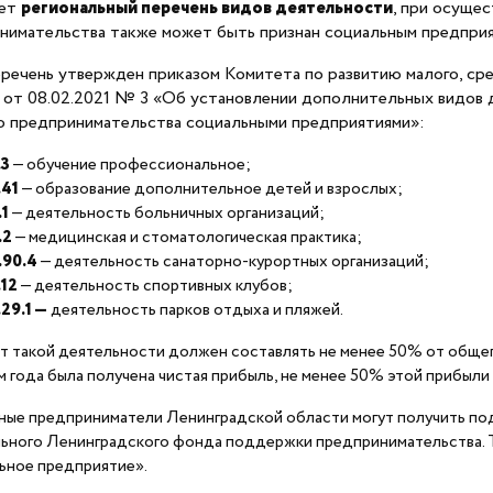
ует
региональный перечень видов деятельности
, при осуще
нимательства также может быть признан социальным предприя
еречень утвержден приказом Комитета по развитию малого, ср
 от 08.02.2021 № 3 «Об установлении дополнительных видов д
о предпринимательства социальными предприятиями»:
.3
— обучение профессиональное;
.41
— образование дополнительное детей и взрослых;
.1
— деятельность больничных организаций;
.2
— медицинская и стоматологическая практика;
.90.4
— деятельность санаторно-курортных организаций;
.12
— деятельность спортивных клубов;
.29.1 —
деятельность парков отдыха и пляжей.
т такой деятельности должен составлять не менее 50% от общег
м года была получена чистая прибыль, не менее 50% этой прибыл
ные предприниматели Ленинградской области могут получить по
ьного Ленинградского фонда поддержки предпринимательства. Т
ьное предприятие».