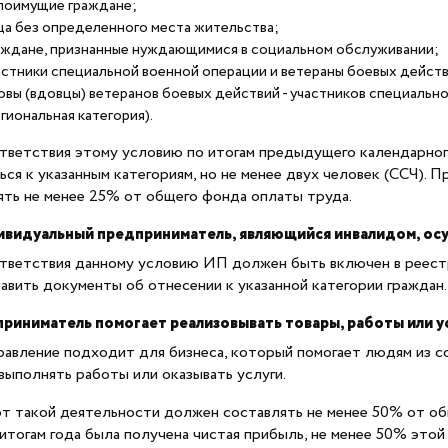
лоимущие граждане;
ца без определенного места жительства;
аждане, признанные нуждающимися в социальном обслуживании;
астники специальной военной операции и ветераны боевых действ
овы (вдовцы) ветеранов боевых действий - участников специально
егиональная категория).
тветствия этому условию по итогам предыдущего календарног
ься к указанным категориям, но не менее двух человек (ССЧ). 
ять не менее 25% от общего фонда оплаты труда.
дивидуальный предприниматель, являющийся инвалидом, о
тветствия данному условию ИП должен быть включен в реестр
авить документы об отнесении к указанной категории граждан.
приниматель помогает реализовывать товары, работы или 
равление подходит для бизнеса, который помогает людям из с
 выполнять работы или оказывать услуги.
т такой деятельности должен составлять не менее 50% от об
 итогам года была получена чистая прибыль, не менее 50% это