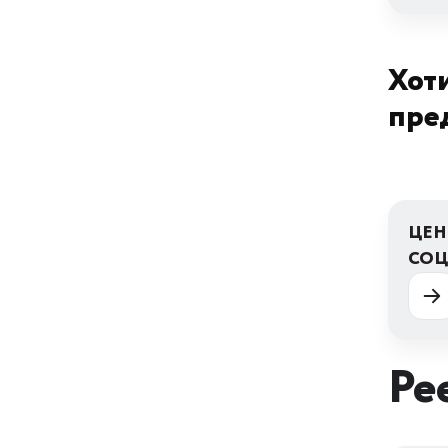
Хоти
пре
ЦЕН
СОЦ
Ре