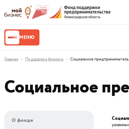
МЕНЮ
Главная
·
Поддержка бизнеса
·
Социальное предприниматель
Социальное пр
Социал
О фонде
уязвимых