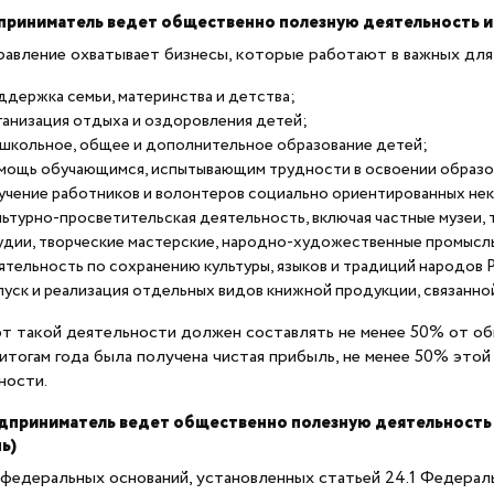
приниматель ведет общественно полезную деятельность и
равление охватывает бизнесы, которые работают в важных для
ддержка семьи, материнства и детства;
ганизация отдыха и оздоровления детей;
школьное, общее и дополнительное образование детей;
мощь обучающимся, испытывающим трудности в освоении образов
учение работников и волонтеров социально ориентированных нек
льтурно-просветительская деятельность, включая частные музеи, 
удии, творческие мастерские, народно-художественные промыслы 
ятельность по сохранению культуры, языков и традиций народов
пуск и реализация отдельных видов книжной продукции, связанной 
т такой деятельности должен составлять не менее 50% от об
 итогам года была получена чистая прибыль, не менее 50% это
ности.
едприниматель ведет общественно полезную деятельность
ь)
федеральных оснований, установленных статьей 24.1 Федерал