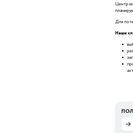
Центр и
планиру
Сервисы
Для пот
Мероприятия
Наши сп
вы
Новости
ра
за
пр
ак
ПОЛ