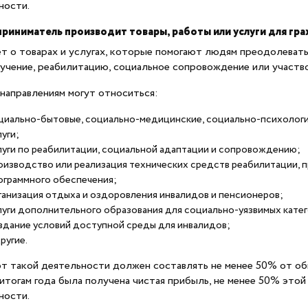
ности.
приниматель производит товары, работы или услуги для гр
ет о товарах и услугах, которые помогают людям преодолевать
бучение, реабилитацию, социальное сопровождение или участво
 направлениям могут относиться:
циально-бытовые, социально-медицинские, социально-психологи
луги;
луги по реабилитации, социальной адаптации и сопровождению;
оизводство или реализация технических средств реабилитации, 
ограммного обеспечения;
ганизация отдыха и оздоровления инвалидов и пенсионеров;
луги дополнительного образования для социально-уязвимых катег
здание условий доступной среды для инвалидов;
ругие.
т такой деятельности должен составлять не менее 50% от об
 итогам года была получена чистая прибыль, не менее 50% это
ности.