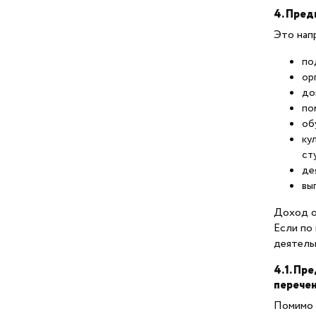
4. Пред
Имущественная поддержка
Это нап
по
Социальное
ор
предпринимательство
до
по
Как подать заявку на
об
статус социального
ку
предприятия
ст
де
вы
Меры поддержки
социальных
Доход о
предпринимателей
Если по
деятель
Информационная
4.1. Пр
поддержка
перечен
Помимо 
Госзакупки