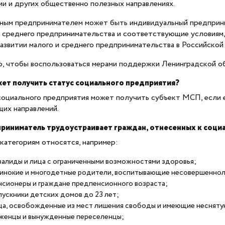
ии и других общественно полезных направлениях.
ным предпринимателем может быть индивидуальный предприни
и среднего предпринимательства и соответствующие условиям,
азвитии малого и среднего предпринимательства в Российской
о, чтобы воспользоваться мерами поддержки Ленинградской 
ет получить статус социального предприятия?
социального предприятия может получить субъект МСП, если 
их направлений.
приниматель трудоустраивает граждан, отнесенных к соци
 категориям относятся, например:
валиды и лица с ограниченными возможностями здоровья;
инокие и многодетные родители, воспитывающие несовершеннол
нсионеры и граждане предпенсионного возраста;
пускники детских домов до 23 лет;
ца, освобожденные из мест лишения свободы и имеющие несняту
женцы и вынужденные переселенцы;