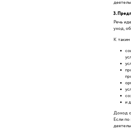
деятель
Субсидии и гранты
3. Пред
Речь ид
Федеральная финансовая
уход, о
поддержка
К таким
Соцконтракт
со
ус
Региональный ФРП
ус
пр
пр
Консультационная
ор
поддержка
ус
со
Участникам СВО
и д
Доход о
Бизнес-акселерация
Если по
деятель
Креативные индустрии