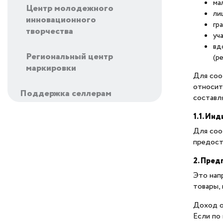
ма
Центр молодежного
ли
инновационного
гр
творчества
уч
вд
Региональный центр
(р
маркировки
Для соо
относит
Поддержка селлерам
составл
Вайлдберриз
1.1. Ин
Поддержка
Для соо
предост
Финансовая поддержка
2. Пред
Это нап
Налоговые льготы
товары,
Доход о
Поручительства по
Если по
кредитам