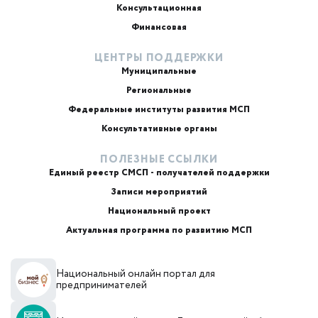
Консультационная
Финансовая
ЦЕНТРЫ ПОДДЕРЖКИ
Муниципальные
Региональные
ИИ-консультант
Маркетплейсы и регуляторика
Федеральные институты развития МСП
Консультативные органы
ПОЛЕЗНЫЕ ССЫЛКИ
Единый реестр СМСП - получателей поддержки
Записи мероприятий
Национальный проект
Актуальная программа по развитию МСП
+7
Национальный онлайн портал для
Email или телефон — на выбор
предпринимателей