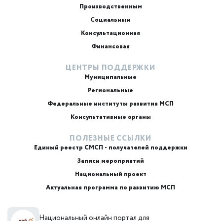
Производственным
Социальным
Консультационная
Финансовая
ЦЕНТРЫ ПОДДЕРЖКИ
Муниципальные
Региональные
ИИ-консультант
Маркетплейсы и регуляторика
Федеральные институты развития МСП
Консультативные органы
ПОЛЕЗНЫЕ ССЫЛКИ
Единый реестр СМСП - получателей поддержки
Записи мероприятий
Национальный проект
Актуальная программа по развитию МСП
+7
Национальный онлайн портал для
Email или телефон — на выбор