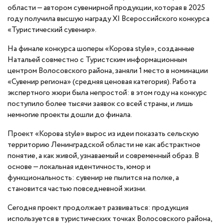
области — автором сувенирной продукции, которая в 2025
году получила высшую награду XI Всероссийского конкурса
«Туристический сувенир».
На финале конкурса шоперы «Корова style», созданные
Натальей совместно с Туристским информационным
центром Волосовского района, заняли 1 место в номинации
«Сувенир региона» (средняя ценовая категория). Работа
экспертного жюри была непростой: в этом году на конкурс
поступило более тысячи заявок со всей страны, и лишь
немногие проекты дошли до финала.
Проект «Корова style» вырос из идеи показать сельскую
территорию Ленинградской области не как абстрактное
понятие, а как живой, узнаваемый и современный образ. В
основе — локальная идентичность, юмор и
функциональность: сувенир не пылится на полке, а
становится частью повседневной жизни.
Сегодня проект продолжает развиваться: продукция
используется в туристических точках Волосовского района,