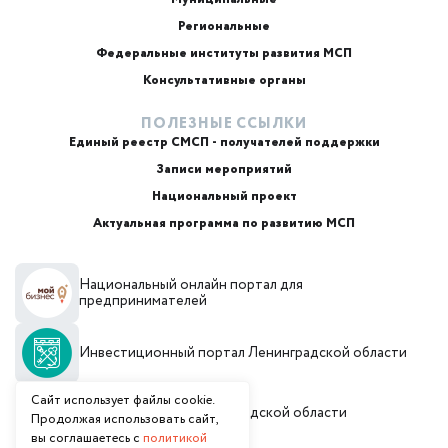
Региональные
ИИ-консультант
Маркетплейсы и регуляторика
Федеральные институты развития МСП
Консультативные органы
ПОЛЕЗНЫЕ ССЫЛКИ
Единый реестр СМСП - получателей поддержки
Записи мероприятий
Национальный проект
Актуальная программа по развитию МСП
+7
Национальный онлайн портал для
Email или телефон — на выбор
предпринимателей
Инвестиционный портал Ленинградской области
Я согласен с
обработкой персональных данных
и
политикой использования
Согласен(а) получать от Фонд «Фонд поддержки
Сайт использует файлы cookie.
предпринимательства и промышленности
Администрация Ленинградской области
Продолжая использовать сайт,
Ленинградской области» рекламные сообщения и
вы соглашаетесь с
политикой
предложения о мерах поддержки, финансовых