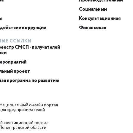
ра
Производственным
Социальным
ы
Консультационная
действие коррупции
Финансовая
НЫЕ ССЫЛКИ
реестр СМСП - получателей
жки
мероприятий
льный проект
ая программа по развитию
Национальный онлайн портал
для предпринимателей
Инвестиционный портал
Ленинградской области