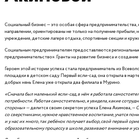
Социальный бизнес — это особая сфера предпринимательства,
направлении, ориентированы не только на получение прибыли, 
учреждения, детские лагеря отдыха, спортивные секции и кру
Социальным предпринимателям предоставляются региональные 
предпринимательство». Гранты на развитие бизнеса и создани
Героем этой истории успеха стала предприниматель из Всеволо
площадки в детском саду. Первый ясли-сад она открыла в март
добрых нянь Елена уже открыла два филиала в Мурино.
«Сначала был маленький ясли-сад, в нём я работала самостояте
потребности. Работая самостоятельно, я увидела, какие сотруд
стороны» —
делится своим секретом успеха Елена Акимова
, —
со сверстниками, нужное нравственное воспитание, учатся по
и у нас их много, так ребёнок получает выбор, свой первый ор
образовательному процессу в школе, развивают внимание и ус