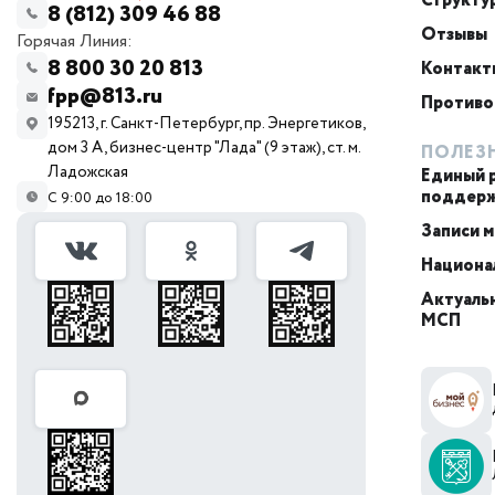
Структу
8 (812) 309 46 88
Отзывы
Горячая Линия:
8 800 30 20 813
Контакт
fpp@813.ru
Противо
195213, г. Санкт-Петербург, пр. Энергетиков,
дом 3 А, бизнес-центр "Лада" (9 этаж), ст. м.
ПОЛЕЗ
Ладожская
Единый 
поддер
С 9:00 до 18:00
Записи 
Национа
Актуальн
МСП