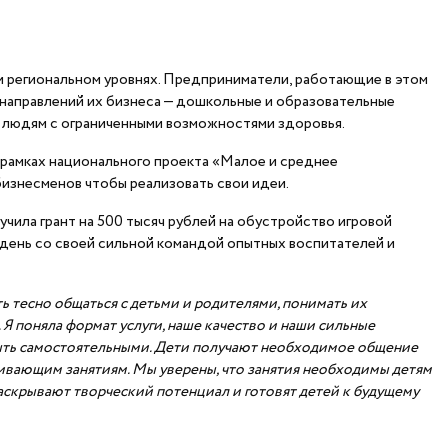
и региональном уровнях. Предприниматели, работающие в этом
и направлений их бизнеса — дошкольные и образовательные
и людям с ограниченными возможностями здоровья.
рамках национального проекта «Малое и среднее
бизнесменов чтобы реализовать свои идеи.
чила грант на 500 тысяч рублей на обустройство игровой
й день со своей сильной командой опытных воспитателей и
ь тесно общаться с детьми и родителями, понимать их
 Я поняла формат услуги, наше качество и наши сильные
ей быть самостоятельными. Дети получают необходимое общение
вивающим занятиям. Мы уверены, что занятия необходимы детям
 раскрывают творческий потенциал и готовят детей к будущему