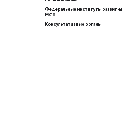
Региональные
Федеральные институты развития
МСП
Консультативные органы
ИИ-консультант
Маркетплейсы и регуляторика
+7