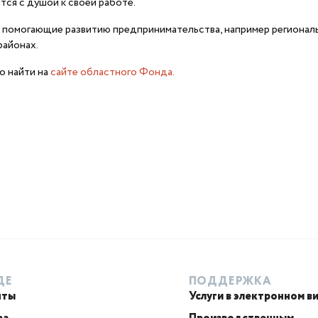
тся с душой к своей работе.
, помогающие развитию предпринимательства, например региона
районах.
о найти на
сайте областного Фонда.
ДЕ
ПОДДЕРЖКА
нты
Услуги в электронном в