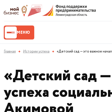
МЕНЮ
Главная
→
Истории успеха
→
«Детский сад — это важное нача
«Детский сад —
успеха социаль
Акимовой