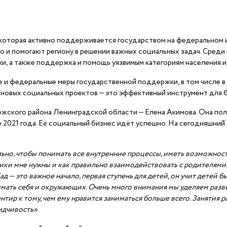
 которая активно поддерживается государством на федеральном 
но и помогают региону в решении важных социальных задач. Сред
жки, а также поддержка и помощь уязвимым категориям населения 
и федеральные меры государственной поддержки, в том числе в 
е новых социальных проектов — это эффективный инструмент для 
жского района Ленинградской области — Елена Акимова. Она полу
е 2021 года. Её социальный бизнес идёт успешно. На сегодняшни
льно, чтобы понимать все внутренние процессы, иметь возможност
ники мне нужны и как правильно взаимодействовать с родителями.
 Сад — это важное начало, первая ступень для детей, он учит дет
нимать себя и окружающих. Очень много внимания мы уделяем раз
иентир к тому, чем ему нравится заниматься больше всего. Занятия
идчивость»
.