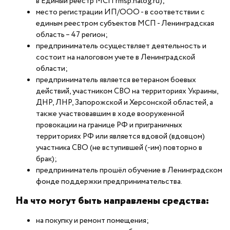
в Единый реестр МСП rmsp.nalog.ru);
место регистрации ИП/ООО - в соответствии с
единым реестром субъектов МСП - Ленинградская
область – 47 регион;
предприниматель осуществляет деятельность и
состоит на налоговом учете в Ленинградской
области;
предприниматель является ветераном боевых
действий, участником СВО на территориях Украины,
ДНР, ЛНР, Запорожской и Херсонской областей, а
также участвовавшим в ходе вооруженной
провокации на границе РФ и приграничных
территориях РФ или является вдовой (вдовцом)
участника СВО (не вступившей (-им) повторно в
брак);
предприниматель прошёл обучение в Ленинградском
фонде поддержки предпринимательства.
На что могут быть направлены средства:
на покупку и ремонт помещения;