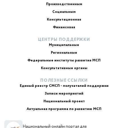
Производственным
Социальным
Консультационная
Финансовая
ЦЕНТРЫ ПОДДЕРЖКИ
Муниципальные
Региональные
ИИ-консультант
Маркетплейсы и регуляторика
Федеральные институты развития МСП
Консультативные органы
ПОЛЕЗНЫЕ ССЫЛКИ
Единый реестр СМСП - получателей поддержки
Записи мероприятий
Национальный проект
Актуальная программа по развитию МСП
+7
Национальный онлайн портал для
Email или телефон — на выбор