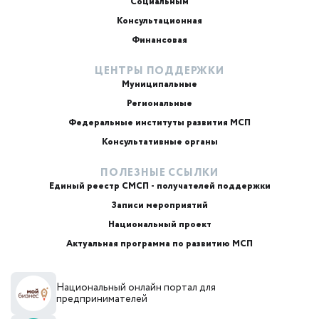
Социальным
Консультационная
Финансовая
ЦЕНТРЫ ПОДДЕРЖКИ
Муниципальные
Региональные
ИИ-консультант
Маркетплейсы и регуляторика
Федеральные институты развития МСП
Консультативные органы
ПОЛЕЗНЫЕ ССЫЛКИ
Единый реестр СМСП - получателей поддержки
Записи мероприятий
Национальный проект
Актуальная программа по развитию МСП
+7
Национальный онлайн портал для
Email или телефон — на выбор
предпринимателей