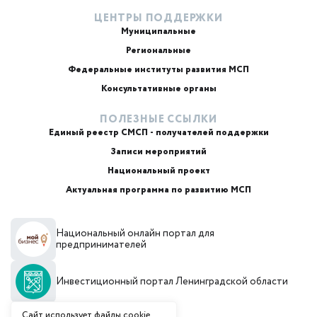
ЦЕНТРЫ ПОДДЕРЖКИ
Муниципальные
Региональные
ИИ-консультант
Маркетплейсы и регуляторика
Федеральные институты развития МСП
Консультативные органы
ПОЛЕЗНЫЕ ССЫЛКИ
Единый реестр СМСП - получателей поддержки
Записи мероприятий
Национальный проект
Актуальная программа по развитию МСП
+7
Национальный онлайн портал для
Email или телефон — на выбор
предпринимателей
Инвестиционный портал Ленинградской области
Я согласен с
обработкой персональных данных
и
политикой использования
Согласен(а) получать от Фонд «Фонд поддержки
Сайт использует файлы cookie.