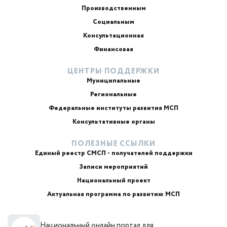
Производственным
Социальным
Консультационная
Финансовая
ЦЕНТРЫ ПОДДЕРЖКИ
Муниципальные
Региональные
ИИ-консультант
Маркетплейсы и регуляторика
Федеральные институты развития МСП
Консультативные органы
ПОЛЕЗНЫЕ ССЫЛКИ
Единый реестр СМСП - получателей поддержки
Записи мероприятий
Национальный проект
Актуальная программа по развитию МСП
+7
Национальный онлайн портал для
Email или телефон — на выбор