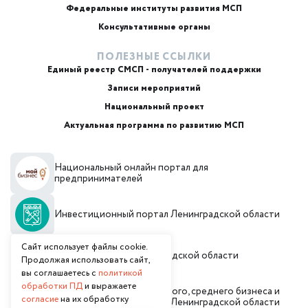
Маркетплейсы и регуляторика
Федеральные институты развития МСП
Консультативные органы
ПОЛЕЗНЫЕ ССЫЛКИ
Единый реестр СМСП - получателей поддержки
Записи мероприятий
Национальный проект
Актуальная программа по развитию МСП
+7
Национальный онлайн портал для
Email или телефон — на выбор
предпринимателей
Инвестиционный портал Ленинградской области
Я согласен с
обработкой персональных данных
и
политикой использования
Согласен(а) получать от Фонд «Фонд поддержки
Сайт использует файлы cookie.
предпринимательства и промышленности
Администрация Ленинградской области
Продолжая использовать сайт,
Ленинградской области» рекламные сообщения и
вы соглашаетесь с
политикой
предложения о мерах поддержки, финансовых
продуктах, мероприятиях и консультационных услугах
обработки ПД
и выражаете
Комитет по развитию малого, среднего бизнеса и
согласие
на их обработку
потребительского рынка Ленинградской области
Начать чат