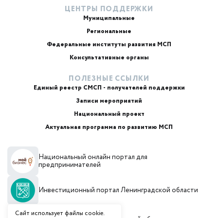
ЦЕНТРЫ ПОДДЕРЖКИ
Муниципальные
Региональные
ИИ-консультант
Маркетплейсы и регуляторика
Федеральные институты развития МСП
Консультативные органы
ПОЛЕЗНЫЕ ССЫЛКИ
Единый реестр СМСП - получателей поддержки
Записи мероприятий
Национальный проект
Актуальная программа по развитию МСП
+7
Национальный онлайн портал для
Email или телефон — на выбор
предпринимателей
Инвестиционный портал Ленинградской области
Я согласен с
обработкой персональных данных
и
политикой использования
Согласен(а) получать от Фонд «Фонд поддержки
Сайт использует файлы cookie.
предпринимательства и промышленности