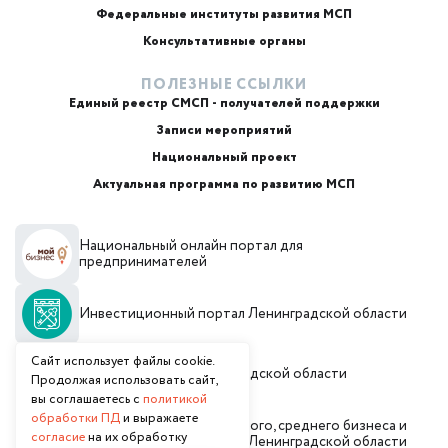
Маркетплейсы и регуляторика
Федеральные институты развития МСП
Консультативные органы
ПОЛЕЗНЫЕ ССЫЛКИ
Единый реестр СМСП - получателей поддержки
Записи мероприятий
Национальный проект
Актуальная программа по развитию МСП
+7
Национальный онлайн портал для
Email или телефон — на выбор
предпринимателей
Инвестиционный портал Ленинградской области
Я согласен с
обработкой персональных данных
и
политикой использования
Согласен(а) получать от Фонд «Фонд поддержки
Сайт использует файлы cookie.
предпринимательства и промышленности
Администрация Ленинградской области
Продолжая использовать сайт,
Ленинградской области» рекламные сообщения и
вы соглашаетесь с
политикой
предложения о мерах поддержки, финансовых
продуктах, мероприятиях и консультационных услугах
обработки ПД
и выражаете
Комитет по развитию малого, среднего бизнеса и
согласие
на их обработку
потребительского рынка Ленинградской области
Начать чат