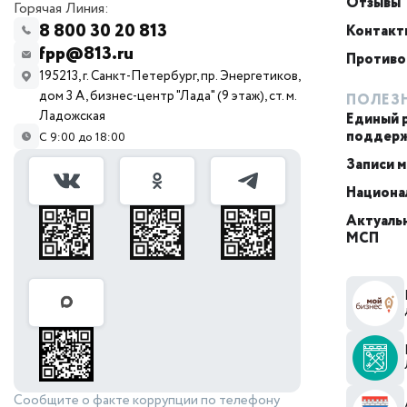
Отзывы
Горячая Линия:
8 800 30 20 813
Контакт
fpp@813.ru
Противо
195213, г. Санкт-Петербург, пр. Энергетиков,
дом 3 А, бизнес-центр "Лада" (9 этаж), ст. м.
ПОЛЕЗ
Ладожская
Единый 
поддер
С 9:00 до 18:00
Записи 
Национа
Актуальн
МСП
Сообщите о факте коррупции по телефону