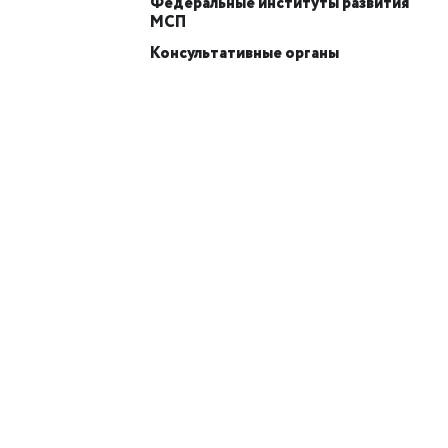
Федеральные институты развития
МСП
Консультативные органы
ИИ-консультант
Маркетплейсы и регуляторика
+7
Email или телефон — на выбор