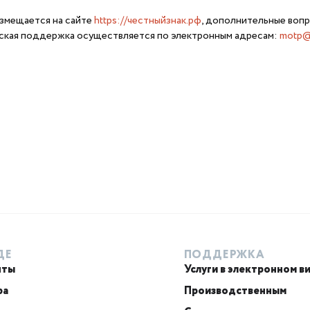
змещается на сайте
https://честныйзнак.рф
, дополнительные вопр
еская поддержка осуществляется по электронным адресам:
motp@
ДЕ
ПОДДЕРЖКА
нты
Услуги в электронном в
ра
Производственным