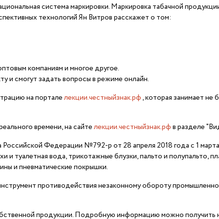
Национальная система маркировки. Маркировка табачной продукции
спективных технологий Ян Витров расскажет о том:
оптовым компаниям и многое другое.
у и смогут задать вопросы в режиме онлайн.
страцию на портале
л
екции.честныйзнак.рф
, которая занимает не 
реального времени, на сайте
лекции.честныйзнак.рф
в разделе "Ви
 Российской Федерации №792-р от 28 апреля 2018 года с 1 марта
 духи и туалетная вода, трикотажные блузки, пальто и полупальто, 
шины и пневматические покрышки.
инструмент противодействия незаконному обороту промышленной п
собственной продукции. Подробную информацию можно получить 