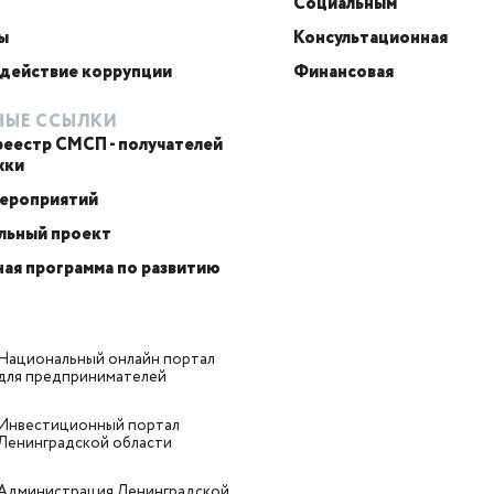
Социальным
ы
Консультационная
действие коррупции
Финансовая
НЫЕ ССЫЛКИ
реестр СМСП - получателей
жки
мероприятий
льный проект
ая программа по развитию
Национальный онлайн портал
для предпринимателей
Инвестиционный портал
Ленинградской области
Администрация Ленинградской