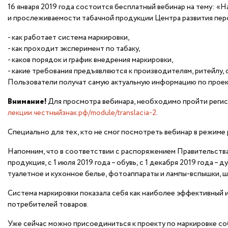
16 января 2019 года состоится бесплатный вебинар на тему: «
и прослеживаемости табачной продукции Центра развития пер
- как работает система маркировки,
- как проходит эксперимент по табаку,
- каков порядок и график внедрения маркировки,
- какие требования предъявляются к производителям, ритейлу, 
Пользователи получат самую актуальную информацию по проект
Внимание!
Для просмотра вебинара, необходимо пройти реги
лекции.честныйзнак.рф/module/translacia-2
.
Специально для тех, кто не смог посмотреть вебинар в режиме 
Напомним, что в соответствии с распоряжением Правительства
продукция, с 1 июля 2019 года – обувь, с 1 декабря 2019 года –
туалетное и кухонное белье, фотоаппараты и лампы-вспышки, 
Система маркировки показала себя как наиболее эффективный 
потребителей товаров.
Уже сейчас можно присоединиться к проекту по маркировке 